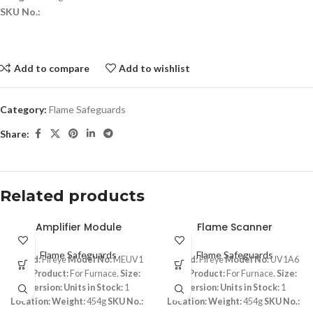
SKU No.:
Add to compare
Add to wishlist
Category:
Flame Safeguards
Share:
Related products
Amplifier Module
Flame Scanner
Flame Safeguards
Flame Safeguards
Brand:
Fireye
Model No:
MEUV1
Brand:
Fireye
Model No:
UV1A6
For Product:
For Furnace.
Size:
For Product:
For Furnace.
Size:
Version:
Units in Stock:
1
Version:
Units in Stock:
1
Location:
Weight:
454g
SKU No.:
Location:
Weight:
454g
SKU No.: