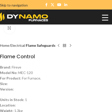
Skip to navigation
Skip to main content
Click to enlarge
Home
Electrical
Flame Safeguards
Flame Control
Brand:
Fireye
Model No:
MEC-120
For Product:
For Furnace.
Size:
Version:
Units in Stock:
1
Location:
Weight:
1.3kg