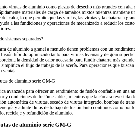
tanto virutas de aluminio como piezas de desecho más grandes con alta 
rápidamente materiales de carga de tamaños mixtos mientras mantiene u
l calor, lo que permite que las virutas, las virutas y la chatarra a gran
da a las fundiciones y operaciones de mecanizado a reducir los costos 
iores.
 de sistemas separados?
rra de aluminio a granel a menudo tienen problemas con un rendimiento
usión híbrido optimizado tanto para virutas livianas y de gran superfi
rciona la densidad de calor necesaria para fundir chatarra más grande d
simplifica el flujo de trabajo de la acería. Para operaciones que busca
a ventaja.
virutas de aluminio serie GM‑G
ca avanzada para ofrecer un rendimiento de fusión confiable en una am
or y condiciones de fusión estables, mientras que la cámara revestida de 
ión automática de virutas, secado de virutas integrado, bombas de trans
ergía y admite flujos de trabajo de fusión tanto continuos como por lote
, reciclaje y refundición de aluminio.
irutas de aluminio serie GM-G