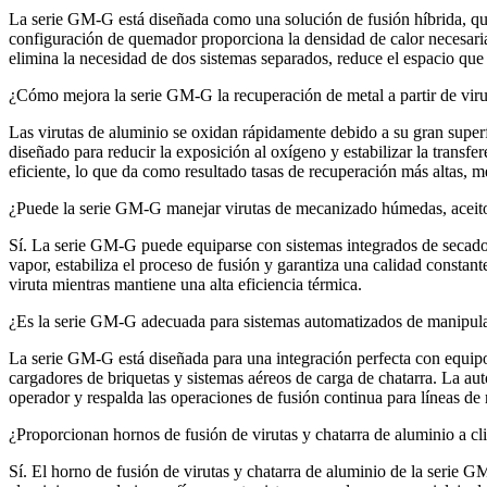
La serie GM‑G está diseñada como una solución de fusión híbrida, que
configuración de quemador proporciona la densidad de calor necesaria
elimina la necesidad de dos sistemas separados, reduce el espacio que o
¿Cómo mejora la serie GM‑G la recuperación de metal a partir de viru
Las virutas de aluminio se oxidan rápidamente debido a su gran super
diseñado para reducir la exposición al oxígeno y estabilizar la transfe
eficiente, lo que da como resultado tasas de recuperación más altas, 
¿Puede la serie GM‑G manejar virutas de mecanizado húmedas, aceit
Sí. La serie GM‑G puede equiparse con sistemas integrados de secado d
vapor, estabiliza el proceso de fusión y garantiza una calidad constan
viruta mientras mantiene una alta eficiencia térmica.
¿Es la serie GM‑G adecuada para sistemas automatizados de manipulac
La serie GM‑G está diseñada para una integración perfecta con equipos
cargadores de briquetas y sistemas aéreos de carga de chatarra. La au
operador y respalda las operaciones de fusión continua para líneas de
¿Proporcionan hornos de fusión de virutas y chatarra de aluminio a cl
Sí. El horno de fusión de virutas y chatarra de aluminio de la serie