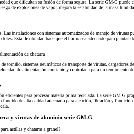
edad que dificultan su fusión de forma segura. La serie GM‑G puede eq
iesgo de explosiones de vapor, mejora la estabilidad de la masa fundid
s. Las instalaciones con sistemas automatizados de manejo de virutas pu
n lotes. Esta flexibilidad hace que el horno sea adecuado para plantas 
alimentación de chatarra
 tornillo, sistemas neumáticos de transporte de virutas, cargadores de 
elocidad de alimentación constante y controlada para un rendimiento d
o
n eficientes para procesar materia prima reciclada. La serie GM‑G prop
 fundido de alta calidad adecuado para aleación, filtración y fundición
cala.
tarra y virutas de aluminio serie GM-G
ara astillas y chatarra a granel?