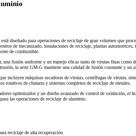
aluminio
 está diseñado para operaciones de reciclaje de gran volumen que proces
ntros de mecanizado, instalaciones de reciclaje, plantas automotrices, t
iente de combustible.
, una fusión uniforme y un manejo eficaz tanto de virutas finas como de
 extrusión, la serie GM-G mantiene una calidad de fusión constante y un a
 que incluyen máquinas secadoras de virutas, centrífugas de virutas, si
os rotativos de chatarra y sistemas completos de reciclaje de metales.
madores optimizados y un diseño avanzado de control de oxidación, el h
para las operaciones de reciclaje de aluminio.
ra reciclaje de alta recuperación