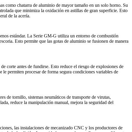
ianas como chatarra de aluminio de mayor tamaño en un solo horno. Su
olada que minimiza la oxidación en astillas de gran superficie. Esto
ral de la acería.
hornos estándar. La Serie GM‑G utiliza un entorno de combustión
e escoria. Esto permite que las gotas de aluminio se fusionen de manera
e corte antes de fundirse. Esto reduce el riesgo de explosiones de
dor le permiten procesar de forma segura condiciones variables de
s de tornillo, sistemas neumáticos de transporte de virutas,
olada, reduce la manipulación manual, mejora la seguridad del
iciones, las instalaciones de mecanizado CNC y los productores de