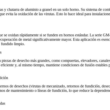
s y chatarra de aluminio a granel en un solo horno. Su sistema de comb
evita la oxidación de las virutas. Esto lo hace ideal para instalacione
ue se oxidan rápidamente si se funden en hornos estándar. La serie G
recuperación de metal significativamente mayor. Esta aplicación es esen
 fundido limpio.
s
n piezas de desecho más grandes, como compuertas, elevadores, canales
 eficiente y, al mismo tiempo, mantiene condiciones de fusión estables p
dición
ternos de desechos (virutas de mecanizado, retornos de fundición, desec
rnos de mantenimiento o líneas de fundición, lo que reduce la dependenc
adas