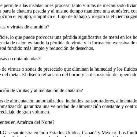
 permite a las instalaciones procesar tanto virutas de mecanizado liv
 para la chatarra pesada y al mismo tiempo mantiene una atmósfera contr
cupa el equipo, simplifica el flujo de trabajo y mejora la eficiencia gene
tas y virutas de aluminio?
ficie, lo que puede provocar una pérdida significativa de metal en los 
rencia de calor, evitando la pérdida de viruta y la formación excesiva d
metal fundido más limpio y reducción de desechos.
osas o contaminadas?
e virutas o zonas de presecado que eliminan la humedad y los fluidos d
te del metal. El diseño refractario del horno y la disposición del quema
ión de virutas y alimentación de chatarra?
 de alimentación automatizados, incluidos transportadores, alimentadore
tomatización garantiza una velocidad de alimentación constante y contr
 reciclaje de gran volumen.
ientes en América del Norte?
 GM‑G se suministra en todo Estados Unidos, Canadá y México. Las fund