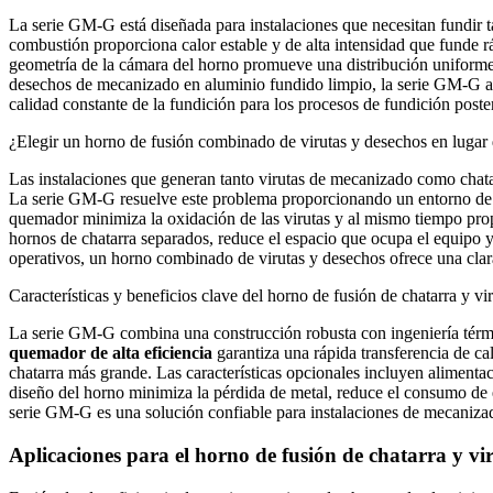
La serie GM‑G está diseñada para instalaciones que necesitan fundir 
combustión proporciona calor estable y de alta intensidad que funde 
geometría de la cámara del horno promueve una distribución uniforme de
desechos de mecanizado en aluminio fundido limpio, la serie GM-G ayu
calidad constante de la fundición para los procesos de fundición poster
¿Elegir un horno de fusión combinado de virutas y desechos en lugar
Las instalaciones que generan tanto virutas de mecanizado como chata
La serie GM‑G resuelve este problema proporcionando un entorno de f
quemador minimiza la oxidación de las virutas y al mismo tiempo propo
hornos de chatarra separados, reduce el espacio que ocupa el equipo y 
operativos, un horno combinado de virutas y desechos ofrece una clar
Características y beneficios clave del horno de fusión de chatarra y 
La serie GM‑G combina una construcción robusta con ingeniería térmi
quemador de alta eficiencia
garantiza una rápida transferencia de cal
chatarra más grande. Las características opcionales incluyen alimentac
diseño del horno minimiza la pérdida de metal, reduce el consumo de en
serie GM‑G es una solución confiable para instalaciones de mecanizado
Aplicaciones para el horno de fusión de chatarra y v