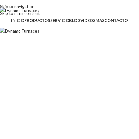
Inglés (English)
Skip to navigation
Skip to main content
INICIO
PRODUCTOS
SERVICIO
BLOG
VIDEOS
MÁS
CONTACTO
HORNO DE FUSIÓN
MINI PILA