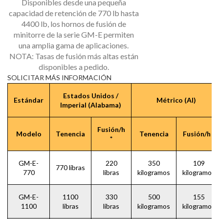
Disponibles desde una pequeña
capacidad de retención de 770 lb hasta
4400 lb, los hornos de fusión de
minitorre de la serie GM-E permiten
una amplia gama de aplicaciones.
NOTA: Tasas de fusión más altas están
disponibles a pedido.
SOLICITAR MÁS INFORMACIÓN
Estados Unidos /
Estándar
Métrico (Al)
Imperial (Alabama)
Fusión/h
Modelo
Tenencia
Tenencia
Fusión/h *
*
GM-E-
220
350
109
770 libras
770
libras
kilogramos
kilogramos
GM-E-
1100
330
500
155
1100
libras
libras
kilogramos
kilogramos