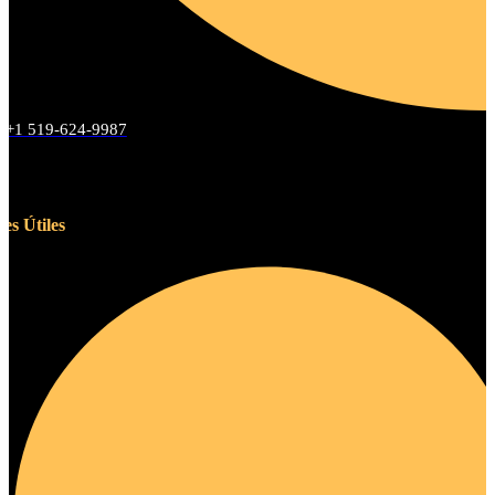
+1 519-624-9987
es Útiles