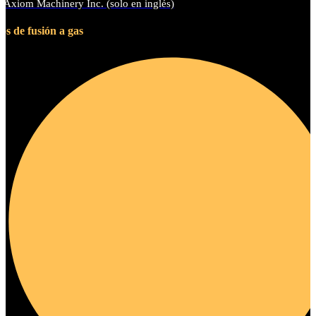
Axiom Machinery Inc. (solo en inglés)
s de fusión a gas