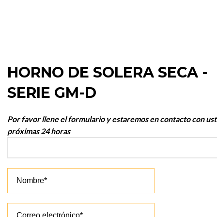
HORNO DE SOLERA SECA -
SERIE GM-D
Por favor llene el formulario y estaremos en contacto con ust
próximas 24 horas