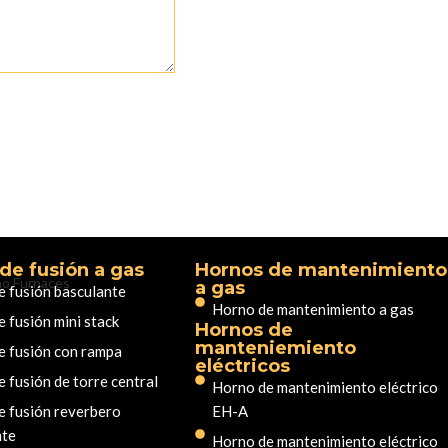
de fusión a gas
Hornos de mantenimiento
a gas
 fusión basculante
Horno de mantenimiento a gas
 fusión mini stack
Hornos de
manteniemiento
e fusión con rampa
eléctricos
 fusión de torre central
Horno de mantenimiento eléctrico
e fusión reverbero
EH-A
nte
Horno de mantenimiento eléctrico