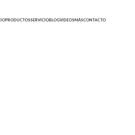
CIO
PRODUCTOS
SERVICIO
BLOG
VIDEOS
MÁS
CONTACTO
RMACIÓN O UNA C