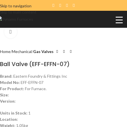
Skip to navigation
Skip to main content
Click to enlarge
Home
Mechanical
Gas Valves
Ball Valve (EFF-EFFN-07)
Brand:
Eastern Foundry & Fittings Inc
Model No:
EFF-EFFN-07
For Product:
For Furnace.
Size:
Version:
Units in Stock:
1
Location:
Weight:
1.05kg