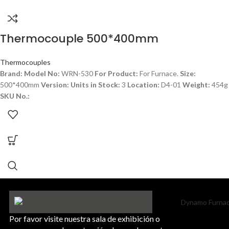
Thermocouple 500*400mm
Thermocouples
Brand:
Model No:
WRN-530
For Product:
For Furnace.
Size:
500*400mm
Version:
Units in Stock:
3
Location:
D4-01
Weight:
454g
SKU No.:
Por favor visite nuestra sala de exhibición o