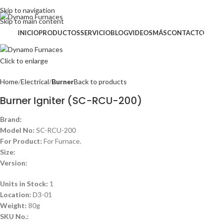
Inglés (English)
Skip to navigation
Skip to main content
INICIO
PRODUCTOS
SERVICIO
BLOG
VIDEOS
MÁS
CONTACTO
Click to enlarge
Home
Electrical
Burner
Back to products
Burner Igniter (SC-RCU-200)
Brand:
Model No:
SC-RCU-200
For Product:
For Furnace.
Size:
Version:
Units in Stock:
1
Location:
D3-01
Weight:
80g
SKU No.: