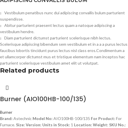
ADIPISCING CONVALLIS BULUM
Vestibulum penatibus nunc dui adipiscing convallis bulum parturient
suspendisse.
Abitur parturient praesent lectus quam a natoque adipiscing a
vestibulum hendre.
Diam parturient dictumst parturient scelerisque nibh lectus.
Scelerisque adipiscing bibendum sem vestibulum et in a a a purus lectus
faucibus lobortis tincidunt purus lectus nisl class eros.Condimentum a
et ullamcorper dictumst mus et tristique elementum nam inceptos hac
parturient scelerisque vestibulum amet elit ut volutpat.
Related products
Burner (AIO100HB-100/135)
Burner
Brand:
Astechnic
Model No:
AIO100HB-100/135
For Product:
For
Furnace.
Size:
Version:
Units in Stock:
1
Location:
Weight:
SKU No.: